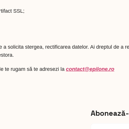
rtifact SSL;
solicita stergea, rectificarea datelor. Ai dreptul de a r
stora.
tale te rugam să te adresezi la
contact@
epilone
.ro
Abonează-t