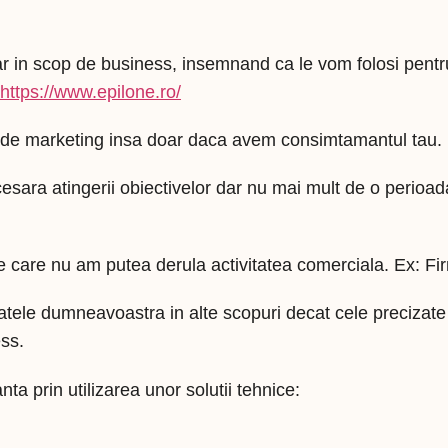
ar in scop de business, insemnand ca le vom folosi pentr
https://www.epilone.ro/
 de marketing insa doar daca avem consimtamantul tau.
esara atingerii obiectivelor dar nu mai mult de o perioada
de care nu am putea derula activitatea comerciala. Ex: Fi
ele dumneavoastra in alte scopuri decat cele precizate a
ess.
nta prin utilizarea unor solutii tehnice: