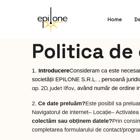
Home
De
Politica de
1.
Introducere
Consideram ca este necesar 
societății EPILONE S.R.L. , persoană juridi
ap. 2D, judet Ilfov
, având număr de ordine i
2.
Ce date preluăm?
Este posibil sa prel
Navigatorul de internet– Locație– Activate
colectăm sau obținem datele?
Prin consim
completarea formularului de contact/progr