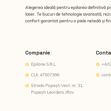
Alegerea ideală pentru epilarea definitivă p
laser. Te bucuri de tehnologie avansată, rezu
confort garantat pentru o piele netedă și fin
Companie
Conta
Epilone S.R.L.
+4.0
CUI: 47507396
cont
Strada Popești Vest, nr. 31,
Popești Leordeni, Ilfov