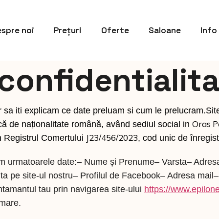
spre noi
Prețuri
Oferte
Saloane
Info
 confidentialit
sa iti explicam ce date preluam si cum le prelucram.Si
Oras Po
că de naționalitate română, având sediul social in
J23/456/2023
n Registrul Comertului
, cod unic de înregis
uam urmatoarele date:– Nume și Prenume– Varsta– Adres
a ta pe site-ul nostru– Profilul de Facebook– Adresa m
tamantul tau prin navigarea site-ului
https://www.epilone
amare.