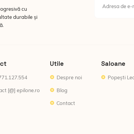
rogresivă cu
ltate durabile și
ă.
ct
Utile
Saloane
771.127.554
Despre noi
Popești Le
act [@] epilone.ro
Blog
Contact