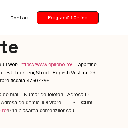
Contact
Programări Online
ate
te-ul web
https://www.epilone.ro/
– apartine
pesti Leordeni, Strada Popesti Vest, nr. 29,
47507396
trare fiscala
.
a de mail– Numar de telefon– Adresa IP–
ail– Adresa de domiciliu/livrare 3.
Cum
.ro/
Prin plasarea comenzilor sau